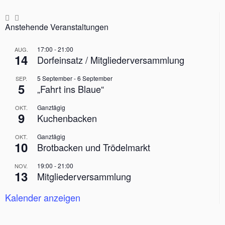
t
e
t
n
n
n
n
n
n
n
a
u
i
Anstehende Veranstaltungen
l
o
n
n
t
d
17:00
-
21:00
AUG.
14
u
Dorfeinsatz / Mitgliederversammlung
A
n
n
5 September
-
6 September
SEP.
5
g
„Fahrt ins Blaue“
s
e
Ganztägig
OKT.
i
9
Kuchenbacken
n
c
Ganztägig
OKT.
h
10
Brotbacken und Trödelmarkt
t
19:00
-
21:00
NOV.
e
13
Mitgliederversammlung
n
Kalender anzeigen
,
N