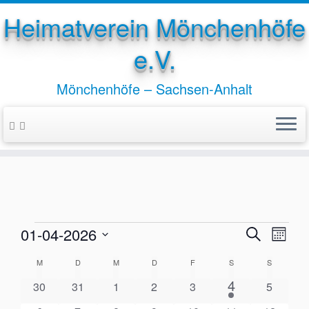
Heimatverein Mönchenhöfe
e.V.
Mönchenhöfe – Sachsen-Anhalt
Zum
Inhalt
springen
Veranstaltungen
V
V
01-04-2026
S
M
e
u
e
D
o
r
K
M
MONTAG
D
DIENSTAG
M
MITTWOCH
D
DONNERSTAG
F
FREITAG
S
SAMSTAG
S
SONNTA
c
a
r
a
n
h
2
a
4
t
0
0
0
0
0
0
n
30
31
1
2
3
5
a
a
V
e
u
s
V
V
V
V
V
V
l
t