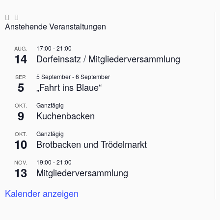
t
e
t
n
n
n
n
n
n
n
a
u
i
Anstehende Veranstaltungen
l
o
n
n
t
d
17:00
-
21:00
AUG.
14
u
Dorfeinsatz / Mitgliederversammlung
A
n
n
5 September
-
6 September
SEP.
5
g
„Fahrt ins Blaue“
s
e
Ganztägig
OKT.
i
9
Kuchenbacken
n
c
Ganztägig
OKT.
h
10
Brotbacken und Trödelmarkt
t
19:00
-
21:00
NOV.
e
13
Mitgliederversammlung
n
Kalender anzeigen
,
N