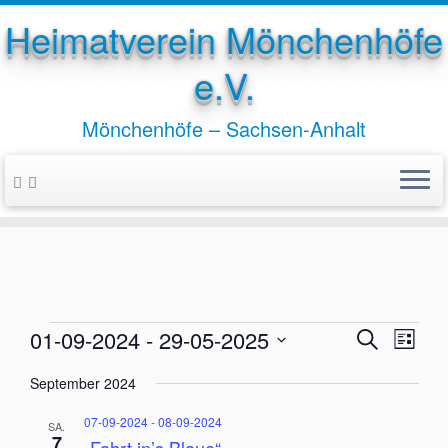
Heimatverein Mönchenhöfe
e.V.
Mönchenhöfe – Sachsen-Anhalt
Zum
Inhalt
springen
Veranstaltungen
V
V
01-09-2024
 - 
29-05-2025
S
L
e
u
e
D
i
r
September 2024
c
a
r
a
s
h
t
n
t
a
07-09-2024
-
08-09-2024
SA.
e
u
s
7
e