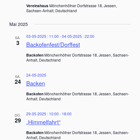
a
Vereinshaus
Mönchenhöfner Dorfstrasse 18, Jessen,
Sachsen-Anhalt, Deutschland
v
i
Mai 2025
g
03-05-2025 : 11:00
-
04-05-2025 : 22:00
SA.
a
3
Backofenfest/Dorffest
t
Backofen
Mönchenhöfner Dorfstrasse 18, Jessen, Sachsen-
i
Anhalt, Deutschland
o
24-05-2025
SA.
n
24
Backen
Backofen
Mönchenhöfner Dorfstrasse 18, Jessen, Sachsen-
Anhalt, Deutschland
29-05-2025 : 10:00
-
18:00
DO.
29
„Himmelfahrt“
Backofen
Mönchenhöfner Dorfstrasse 18, Jessen, Sachsen-
Anhalt, Deutschland