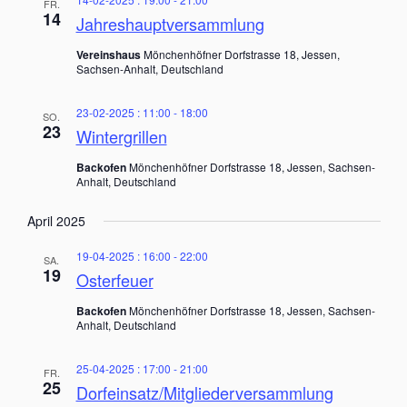
FR.
e
t
14
Jahreshauptversammlung
u
i
o
Vereinshaus
Mönchenhöfner Dorfstrasse 18, Jessen,
n
Sachsen-Anhalt, Deutschland
n
d
23-02-2025 : 11:00
-
18:00
A
SO.
23
Wintergrillen
n
Backofen
Mönchenhöfner Dorfstrasse 18, Jessen, Sachsen-
s
Anhalt, Deutschland
i
April 2025
c
h
19-04-2025 : 16:00
-
22:00
SA.
19
Osterfeuer
t
e
Backofen
Mönchenhöfner Dorfstrasse 18, Jessen, Sachsen-
Anhalt, Deutschland
n
,
25-04-2025 : 17:00
-
21:00
FR.
25
N
Dorfeinsatz/Mitgliederversammlung