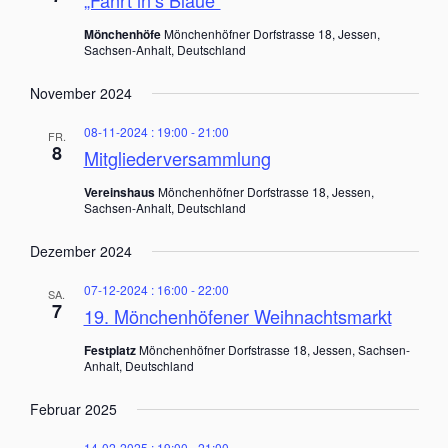
„Fahrt in’s Blaue“
n
t
m
a
w
s
Mönchenhöfe
Mönchenhöfner Dorfstrasse 18, Jessen,
l
ä
Sachsen-Anhalt, Deutschland
t
t
h
u
November 2024
l
a
n
e
l
g
08-11-2024 : 19:00
-
21:00
n
FR.
A
8
t
Mitgliederversammlung
.
n
u
s
Vereinshaus
Mönchenhöfner Dorfstrasse 18, Jessen,
i
Sachsen-Anhalt, Deutschland
n
c
g
h
Dezember 2024
t
e
e
07-12-2024 : 16:00
-
22:00
SA.
n
n
7
19. Mönchenhöfener Weihnachtsmarkt
-
S
N
Festplatz
Mönchenhöfner Dorfstrasse 18, Jessen, Sachsen-
u
a
Anhalt, Deutschland
v
c
i
Februar 2025
h
g
a
14-02-2025 : 19:00
-
21:00