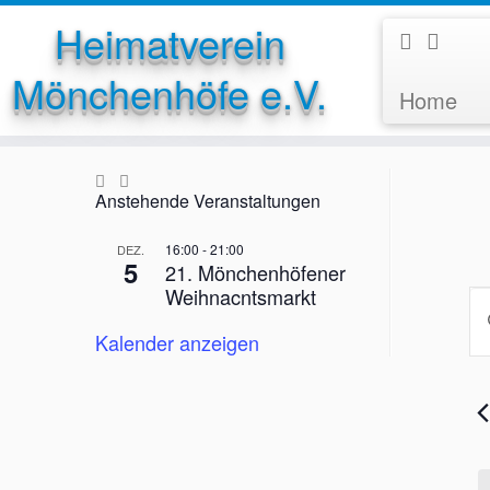
Heimatverein
Mönchenhöfe e.V.
Home
Zum
Inhalt
springen
Anstehende Veranstaltungen
16:00
-
21:00
DEZ.
5
21. Mönchenhöfener
Weihnacntsmarkt
V
B
f
e
i
Kalender anzeigen
1
t
r
t
0
a
e
2
n
S
c
s
h