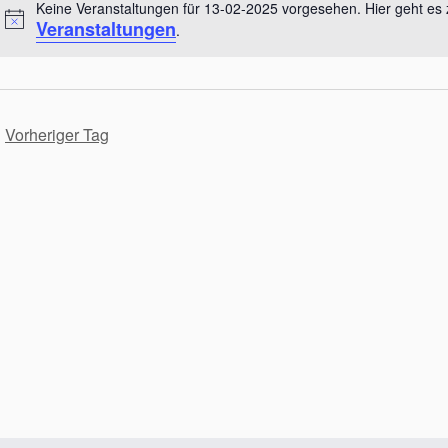
t
Keine Veranstaltungen für 13-02-2025 vorgesehen. Hier geht es
u
Veranstaltungen
H
.
m
i
w
n
ä
w
h
e
Vorheriger Tag
l
i
e
s
n
.