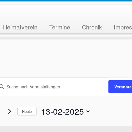
Heimatverein
Termine
Chronik
Impre
eranstaltungen
V
Veranst
ür
3-
2-
13-02-2025
Heute
025
D
a