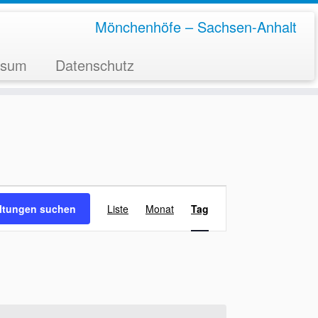
Mönchenhöfe – Sachsen-Anhalt
ssum
Datenschutz
V
e
altungen suchen
Liste
Monat
Tag
r
a
n
s
t
a
l