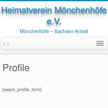
Heimatverein Mönchenhöfe
e.V.
Mönchenhöfe – Sachsen-Anhalt
Zum
Inhalt
springen
Profile
[swpm_profile_form]