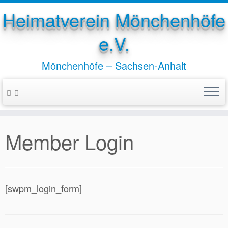
Heimatverein Mönchenhöfe
e.V.
Mönchenhöfe – Sachsen-Anhalt
Zum
Inhalt
springen
Member Login
[swpm_login_form]