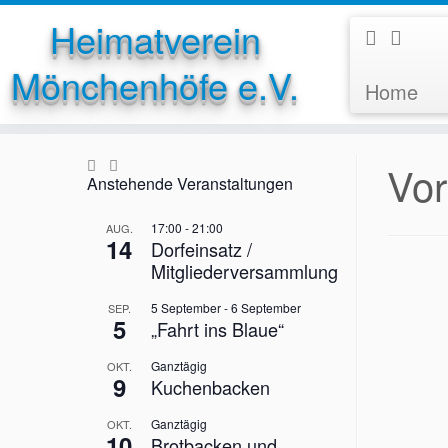
Heimatverein
Mönchenhöfe e.V.
Home
Zum
Inhalt
springen
Vor
Anstehende Veranstaltungen
17:00
-
21:00
AUG.
14
Dorfeinsatz /
Mitgliederversammlung
5 September
-
6 September
SEP.
5
„Fahrt ins Blaue“
Ganztägig
OKT.
9
Kuchenbacken
Ganztägig
OKT.
10
Brotbacken und