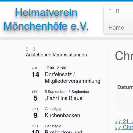
Heimatverein
Mönchenhöfe e.V.
Home
Zum
Inhalt
springen
Chr
Anstehende Veranstaltungen
17:00
-
21:00
AUG.
14
Dorfeinsatz /
Mitgliederversammlung
Datu
5 September
-
6 September
SEP.
5
„Fahrt ins Blaue“
Ganztägig
OKT.
9
Kuchenbacken
<< 21. 
<< Chr
Ganztägig
OKT.
10
Brotbacken und