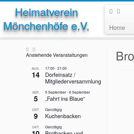
Heimatverein
Mönchenhöfe e.V.
Home
Zum
Inhalt
springen
Bro
Anstehende Veranstaltungen
17:00
-
21:00
AUG.
14
Dorfeinsatz /
Mitgliederversammlung
5 September
-
6 September
SEP.
5
„Fahrt ins Blaue“
Ganztägig
OKT.
9
Kuchenbacken
Ganztägig
OKT.
10
Brotbacken und