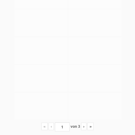
«
‹
von
3
›
»